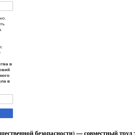
но.
ыть
а
с
е
ства в
ловий
ного
сла в
ественной безопасности) — совместный труд т