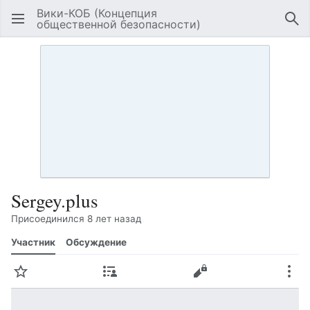
Вики-КОБ (Концепция
общественной безопасности)
Открыть главное меню
Най
Sergey.plus
Присоединился 8 лет назад
Участник
Обсуждение
Следить
Вклад
Править
Ещё